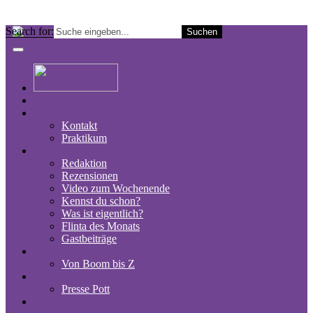
Search for:
Startseite
Mitmachen!
Kontakt
Praktikum
Blog
Redaktion
Rezensionen
Video zum Wochenende
Kennst du schon?
Was ist eigentlich?
Flinta des Monats
Gastbeiträge
Podcast
Von Boom bis Z
News
Presse Pott
Wir