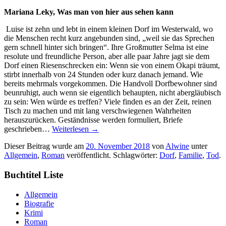
Mariana Leky,
Was man von hier aus sehen kann
Luise ist zehn und lebt in einem kleinen Dorf im Westerwald, wo
die Menschen recht kurz angebunden sind, „weil sie das Sprechen
gern schnell hinter sich bringen“. Ihre Großmutter Selma ist eine
resolute und freundliche Person, aber alle paar Jahre jagt sie dem
Dorf einen Riesenschrecken ein: Wenn sie von einem Okapi träumt,
stirbt innerhalb von 24 Stunden oder kurz danach jemand. Wie
bereits mehrmals vorgekommen. Die Handvoll Dorfbewohner sind
beunruhigt, auch wenn sie eigentlich behaupten, nicht abergläubisch
zu sein: Wen würde es treffen? Viele finden es an der Zeit, reinen
Tisch zu machen und mit lang verschwiegenen Wahrheiten
herauszurücken. Geständnisse werden formuliert, Briefe
geschrieben…
Weiterlesen
→
Dieser Beitrag wurde am
20. November 2018
von
Alwine
unter
Allgemein
,
Roman
veröffentlicht. Schlagwörter:
Dorf
,
Familie
,
Tod
.
Buchtitel Liste
Allgemein
Biografie
Krimi
Roman