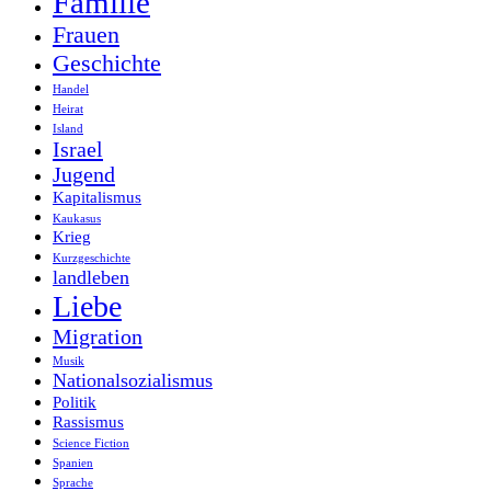
Familie
Frauen
Geschichte
Handel
Heirat
Island
Israel
Jugend
Kapitalismus
Kaukasus
Krieg
Kurzgeschichte
landleben
Liebe
Migration
Musik
Nationalsozialismus
Politik
Rassismus
Science Fiction
Spanien
Sprache