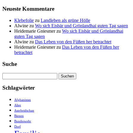
Neueste Kommentare
Klebefolie
zu
Landleben als grüne Hölle
Alwine
zu
Wo sich Eisbär und Grönlandhai guten Tag sagen
Heidemarie Gniesmer
zu
Wo sich Eisbär und Grönlandhai
guten Tag sagen
Alwine
zu
Das Leben von den Füßen her betrachtet
Heidemarie Gniesmer
zu
Das Leben von den Füßen her
betrachtet
Suche
Suchen
nach:
Schlagwörter
Afghanistan
Alter
Aserbeidschan
Bienen
Bundeswehr
Dorf