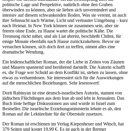
politische Lage und Perspektive, natürlich ohne den Graben
überwinden zu können, aber sie lieben sich unvermindert und
intensiv auf diesem schwankenden Boden. Was sie vereint, ist auch
ihre Sehnsucht nach Wärme, Licht und vertrauter Umgebung – kurz
nach Heimat. In New York können sie zusammen sein, aber sie
frieren ohne Ende, zu Hause wartet die politische Kälte. Die
Trennung rückt näher, und als Liat abreist, beschließt Chilmi, für
einige Monate ebenfalls nach Hause zurückzukehren. Bevor sie
versuchen können, sich doch dort zu treffen, nimmt alles eine
dramatische Wendung.
Ein leidenschaftlicher Roman, der die Liebe in Zeiten von Zäunen
und Mauern spannend und berührend darstellt. Die Autorin schafft
es, die Frage wer Schuld an dem Konflikt ist, stehen zu lassen, ohne
etwas zu verharmlosen. Sie interessiert sich für die Auswirkungen
auf die menschlichen Beziehungen. Sehr lesenswert!
Dorit Rabinyan ist eine deutsch-israelischen Autorin, stammt von
jüdischen Flüchtlingen aus dem Iran ab und lebt in Jerusalem. Das
Buch löste heftige Diskussionen aus und wurde in Israel zum
Bestseller. Die israelische Erziehungsministerin lehnte es ab, den
Roman auf die Lektüreliste für die Oberstufe zusetzen.
Der Roman ist erschienen im Verlag Kiepenheuer und Witsch, hat
379 Seiten und kostet 19,99 €. Es ist auch in der Bremer