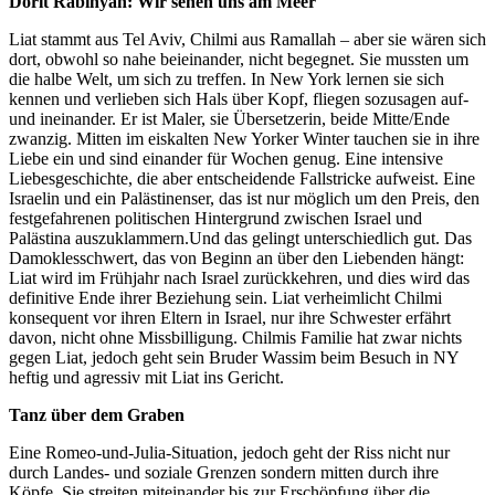
Dorit Rabinyan: Wir sehen uns am Meer
Liat stammt aus Tel Aviv, Chilmi aus Ramallah – aber sie wären sich
dort, obwohl so nahe beieinander, nicht begegnet. Sie mussten um
die halbe Welt, um sich zu treffen. In New York lernen sie sich
kennen und verlieben sich Hals über Kopf, fliegen sozusagen auf-
und ineinander. Er ist Maler, sie Übersetzerin, beide Mitte/Ende
zwanzig. Mitten im eiskalten New Yorker Winter tauchen sie in ihre
Liebe ein und sind einander für Wochen genug. Eine intensive
Liebesgeschichte, die aber entscheidende Fallstricke aufweist. Eine
Israelin und ein Palästinenser, das ist nur möglich um den Preis, den
festgefahrenen politischen Hintergrund zwischen Israel und
Palästina auszuklammern.
Und das gelingt unterschiedlich gut. Das
Damoklesschwert, das von Beginn an über den Liebenden hängt:
Liat wird im Frühjahr nach Israel zurückkehren, und dies wird das
definitive Ende ihrer Beziehung sein. Liat verheimlicht Chilmi
konsequent vor ihren Eltern in Israel, nur ihre Schwester erfährt
davon, nicht ohne Missbilligung. Chilmis Familie hat zwar nichts
gegen Liat, jedoch geht sein Bruder Wassim beim Besuch in NY
heftig und agressiv mit Liat ins Gericht.
Tanz über dem Graben
Eine Romeo-und-Julia-Situation, jedoch geht der Riss nicht nur
durch Landes- und soziale Grenzen sondern mitten durch ihre
Köpfe. Sie streiten miteinander bis zur Erschöpfung über die